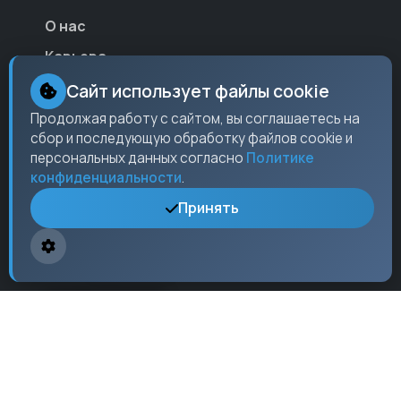
О нас
Карьера
Партнеры
Сайт использует файлы cookie
Контакты
Продолжая работу с сайтом, вы соглашаетесь на
сбор и последующую обработку файлов cookie и
Пресс-центр
персональных данных согласно
Политике
конфиденциальности
.
Принять
Контакты
Москва,
ул. Ленина
, 15, оф. 304
+7 (495) 123-45-67
info@checkos.ru
Пн-Пт: 9:00 - 18:00