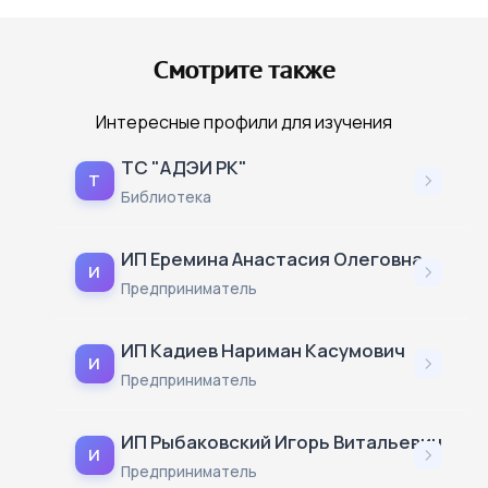
Смотрите также
Интересные профили для изучения
ТС "АДЭИ РК"
Т
Библиотека
ИП Еремина Анастасия Олеговна
И
Предприниматель
ИП Кадиев Нариман Касумович
И
Предприниматель
ИП Рыбаковский Игорь Витальевич
И
Предприниматель