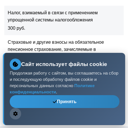
Налог, взимаемый в связи с применением
упрощенной системы налогообложения
300 руб.
Страховые и другие взносы на обязательное
пенсионное страхование, зачисляемые в
Пенсионный фонд Российской Федерации
Сайт использует файлы cookie
1 руб.
Продолжая работу с сайтом, вы соглашаетесь на сбор
Итого
и последующую обработку файлов cookie и
персональных данных согласно
Политике
301 руб.
конфиденциальности
.
Принять
Нет сведений о задолженностях по пеням и
штрафам