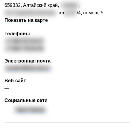
659332, Алтайский край,
г. Бийск
,
ул. Социалистическая
, вл
д. 25
/4, помещ. 5
Показать на карте
Телефоны
+7 385 575-35-27
+7 964 779-93-45
Электронная почта
merjik1890@mail.ru
Веб-сайт
—
Cоциальные сети
79647799345