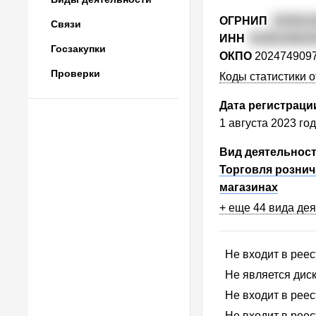
ОГРНИП
323911
Связи
ИНН
9109134810
Госзакупки
ОКПО
202474909
Проверки
Коды статистики о
Дата регистраци
1 августа 2023 го
Вид деятельнос
Торговля розни
магазинах
+ еще 44 вида де
Не входит в рее
Не является ди
Не входит в рее
Не входит в рее