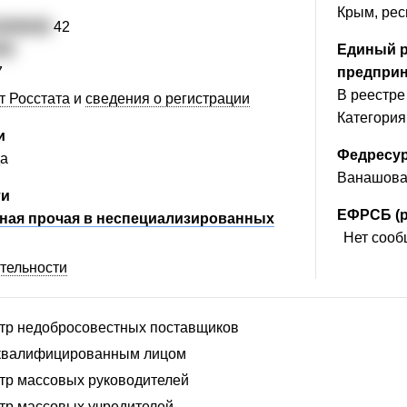
Крым, рес
2000636
42
55
Единый р
7
предпри
В реестре
т Росстата
и
сведения о регистрации
Категория
и
Федресу
да
Ванашова 
ти
ЕФРСБ (р
чная прочая в неспециализированных
Нет сообщ
ятельности
стр недобросовестных поставщиков
сквалифицированным лицом
стр массовых руководителей
стр массовых учредителей