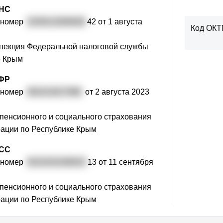
ФНС
 номер
3239112000636
42 от 1 августа
Код ОК
пекция Федеральной налоговой службы
е Крым
ПФР
 номер
091013017996
от 2 августа 2023
пенсионного и социального страхования
ации по Республике Крым
ФСС
 номер
9101031036910
13 от 11 сентября
пенсионного и социального страхования
ации по Республике Крым