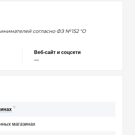
нимателей согласно ФЗ № 152 "О
Веб-сайт и соцсети
—
?
зинах
нных магазинах