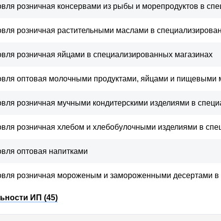
овля розничная консервами из рыбы и морепродуктов в сп
овля розничная растительными маслами в специализирова
овля розничная яйцами в специализированных магазинах
овля оптовая молочными продуктами, яйцами и пищевыми 
овля розничная мучными кондитерскими изделиями в спец
овля розничная хлебом и хлебобулочными изделиями в сп
овля оптовая напитками
овля розничная мороженым и замороженными десертами в
ьности ИП (45)