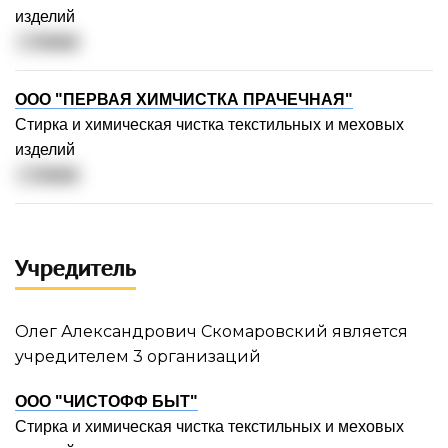
изделий
г. Химки
Сколько вы готовы заплатить за
ООО "ПЕРВАЯ ХИМЧИСТКА ПРАЧЕЧНАЯ"
расширенный доступ?
Стирка и химическая чистка текстильных и меховых
изделий
Мы хотим оставаться
г. Химки
бесплатными для базовых
функций, но для развития сервиса
нам нужна ваша поддержка.
Учредитель
Какой формат платных услуг вас
заинтересует?
Олег Александрович Скомаровский является
учредителем 3 организаций
Бесплатный доступ
ООО "ЧИСТОФФ БЫТ"
Стирка и химическая чистка текстильных и меховых
500-1000 руб/мес