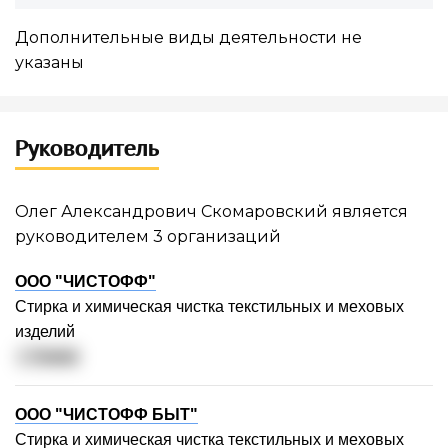
Мы планируем добавить новые
возможности: анализ финансовых
Дополнительные виды деятельности не
рисков, интеграция с CRM,
указаны
автоматические уведомления об
изменениях. Что для вас важнее
Руководитель
всего?
Анализ финансовых рисков
Олег Александрович Скомаровский является
руководителем 3 организаций
Интеграция с CRM
ООО "ЧИСТОФФ"
Стирка и химическая чистка текстильных и меховых
изделий
Автоуведомления
г. Химки
ООО "ЧИСТОФФ БЫТ"
Все перечисленное
Стирка и химическая чистка текстильных и меховых