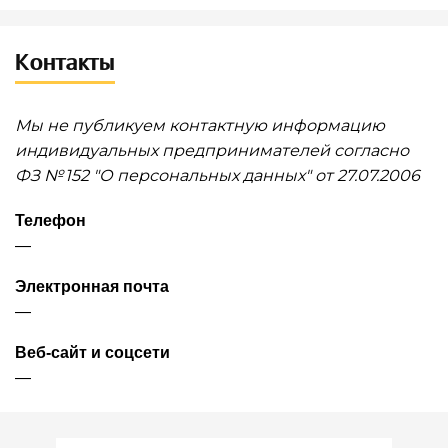
!
Ваше мнение важно для нас!
Контакты
Ответьте на несколько вопросов и
Мы не публикуем контактную информацию
поддержите развитие сервиса
индивидуальных предпринимателей согласно
ФЗ № 152 "О персональных данных" от 27.07.2006
Насколько вы доверяете нашим
Телефон
данным?
—
Электронная почта
Мы ежедневно обновляем
—
информацию о контрагентах,
чтобы вы могли принимать
Веб-сайт и соцсети
—
взвешенные решения. Как часто
вы используете наш сервис для
проверки партнеров?