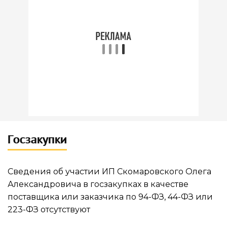
как вы. Каждый донат помогает
нам улучшать сервис, добавлять
новые функции и сохранять
доступность для всех.
Даже
небольшая сумма имеет
значение!
Госзакупки
ПОДДЕРЖАТЬ ПРОЕКТ
Сведения об участии ИП Скомаровского Олега
Александровича в госзакупках в качестве
поставщика или заказчика по 94-ФЗ, 44-ФЗ или
223-ФЗ отсутствуют