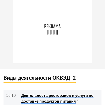
Ежедневно
Несколько раз в неделю
Раз в месяц
Первый раз
Виды деятельности ОКВЭД-2
Какую функцию вы хотели бы
видеть в первую очередь?
56.10
Деятельность ресторанов и услуги по
?
доставке продуктов питания