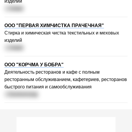
изделий
г. Химки
1000-3000 руб/мес
ООО "ПЕРВАЯ ХИМЧИСТКА ПРАЧЕЧНАЯ"
Стирка и химическая чистка текстильных и меховых
Другая сумма
изделий
г. Химки
ООО "КОРЧМА У БОБРА"
Деятельность ресторанов и кафе с полным
ресторанным обслуживанием, кафетериев, ресторанов
Поддержите развитие
быстрого питания и самообслуживания
г. Калининград
сервиса!
Наш проект существует
благодаря таким пользователям