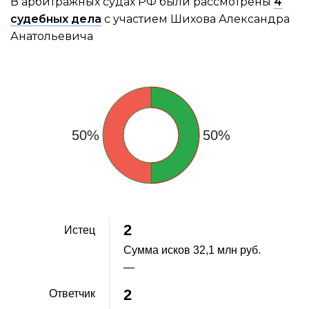
В арбитражных судах РФ были рассмотрены
4
судебных дела
с участием Шихова Александра
Анатольевича
50%
50%
2
Истец
Сумма исков
32,1 млн руб.
—
2
Ответчик