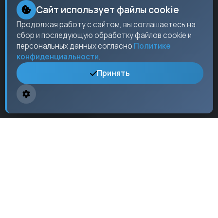
Партнеры
Сайт использует файлы cookie
Контакты
Продолжая работу с сайтом, вы соглашаетесь на
сбор и последующую обработку файлов cookie и
Пресс-центр
персональных данных согласно
Политике
конфиденциальности
.
Принять
Контакты
Москва,
ул. Ленина
, 15, оф. 304
+7 (495) 123-45-67
info@checkos.ru
Пн-Пт: 9:00 - 18:00
© 2024 CheckOS Pro. Все права защищены.
Политика
конфиденциальности
|
Условия использования