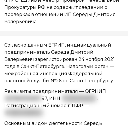
ФГИС "Единый Реестр Проверок" Генеральной
Прокуратуры РФ не содержит сведений о
проверках в отношении ИП Середы Дмитрия
Валерьевича
Согласно данным ЕГРИП, индивидуальный
предприниматель Середа Дмитрий
Валерьевич зарегистрирован 24 ноября 2021
года в Санкт-Петербурге. Налоговый орган —
межрайонная инспекция Федеральной
налоговой службы №26 по Санкт-Петербургу.
Реквизиты предпринимателя —
ОГРНИП
3217847003571
97
,
ИНН
7
81413144253
.
Регистрационный номер в ПФР —
0
88004168922
.
Основным видом
деятельности Середы