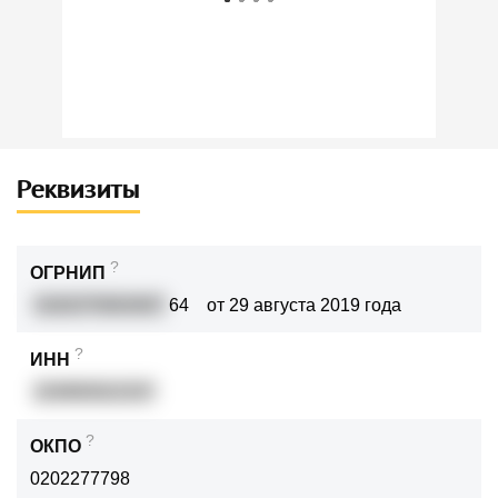
Реквизиты
?
ОГРНИП
3192375003407
64
от 29 августа 2019 года
?
ИНН
234993022337
?
ОКПО
0202277798