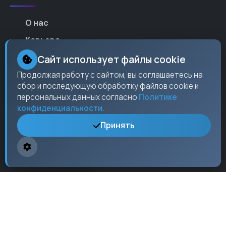
О нас
Карьера
Партнеры
Сайт использует файлы cookie
Контакты
Продолжая работу с сайтом, вы соглашаетесь на
сбор и последующую обработку файлов cookie и
Пресс-центр
персональных данных согласно
Политике
конфиденциальности
.
Принять
Контакты
Москва,
ул. Ленина
, 15, оф. 304
+7 (495) 123-45-67
info@checkos.ru
Пн-Пт: 9:00 - 18:00