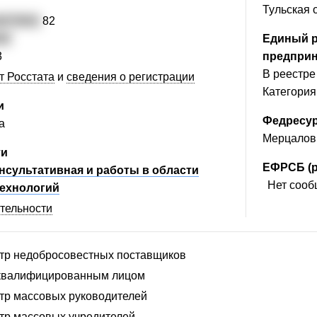
Тульская 
4075001
82
62
Единый р
3
предпри
В реестре 
т Росстата
и
сведения о регистрации
Категория
и
Федресу
а
Мерцалов 
ти
ЕФРСБ (р
нсультативная и работы в области
Нет сообщ
ехнологий
ятельности
стр недобросовестных поставщиков
сквалифицированным лицом
стр массовых руководителей
стр массовых учредителей