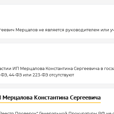
геевич Мерцалов не является руководителем или 
астии ИП Мерцалова Константина Сергеевича в госз
-ФЗ, 44-ФЗ или 223-ФЗ отсутствуют
 Мерцалова Константина Сергеевича
еестр Проверок" Генеральной Прокуратуры РФ не 