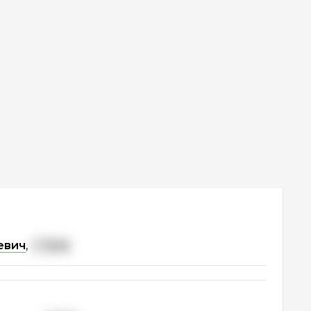
евич
,
г. Тула