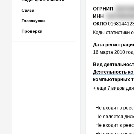
ОГРНИП
310715
Связи
ИНН
7107108192
Госзакупки
ОКПО
016814412
Проверки
Коды статистики о
Дата регистраци
16 марта 2010 год
Вид деятельнос
Деятельность ко
компьютерных т
+ еще 7 видов де
Не входит в рее
Не является ди
Не входит в рее
Не входит в рее