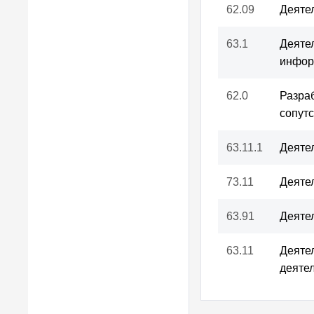
62.09
Деяте
63.1
Деяте
инфор
62.0
Разраб
сопут
63.11.1
Деяте
73.11
Деяте
63.91
Деяте
63.11
Деяте
деяте