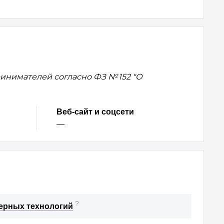
нимателей согласно ФЗ № 152 "О
Веб-сайт и соцсети
—
?
терных технологий