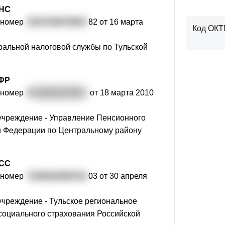
ФНС
 номер
3107154075001
82 от 16 марта
Код ОК
альной налоговой службы по Тульской
ПФР
 номер
0
81001027834
от 18 марта 2010
учреждение - Управление Пенсионного
 Федерации по Центральному району
ФСС
 номер
7100023056710
03 от 30 апреля
учреждение - Тульское региональное
социального страхования Российской