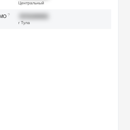
Центральный
?
ТМО
70701000001
г Тула