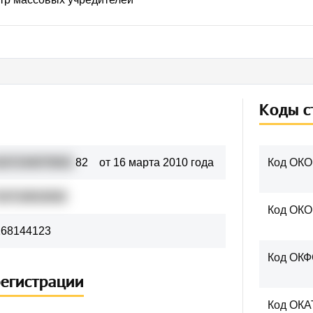
Коды с
107154075001
82
от 16 марта 2010 года
Код ОКО
10710819262
Код ОК
168144123
Код ОК
регистрации
Код ОКА