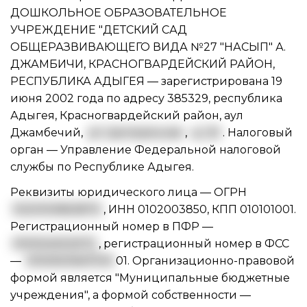
ДОШКОЛЬНОЕ ОБРАЗОВАТЕЛЬНОЕ
УЧРЕЖДЕНИЕ "ДЕТСКИЙ САД
ОБЩЕРАЗВИВАЮЩЕГО ВИДА №27 "НАСЫП" А.
ДЖАМБИЧИ, КРАСНОГВАРДЕЙСКИЙ РАЙОН,
РЕСПУБЛИКА АДЫГЕЯ — зарегистрирована 19
июня 2002 года по адресу 385329, республика
Адыгея, Красногвардейский район, аул
Джамбечий,
ул. Центральная
,
д. 20
. Налоговый
орган — Управление Федеральной налоговой
службы по Республике Адыгея.
Реквизиты юридического лица —
ОГРН
1020100863870
,
ИНН 0102003850
,
КПП 010101001
.
Регистрационный номер в ПФР —
001004002572
, регистрационный номер в ФСС
—
0100500647010
01. Организационно-правовой
формой является "Муниципальные бюджетные
учреждения", а формой собственности —