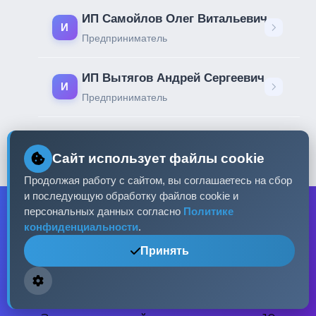
ИП Самойлов Олег Витальевич
И
Предприниматель
ИП Вытягов Андрей Сергеевич
И
Предприниматель
ИП Колесников Сергей Борисович
И
Сайт использует файлы cookie
Предприниматель
Продолжая работу с сайтом, вы соглашаетесь на сбор
и последующую обработку файлов cookie и
персональных данных согласно
Политике
конфиденциальности
.
Принять
Готовы начать?