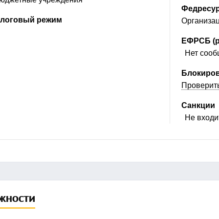
Федресу
логовый режим
Организац
ЕФРСБ (р
Нет сообщ
Блокиров
Проверит
Санкции
Не входит
жности