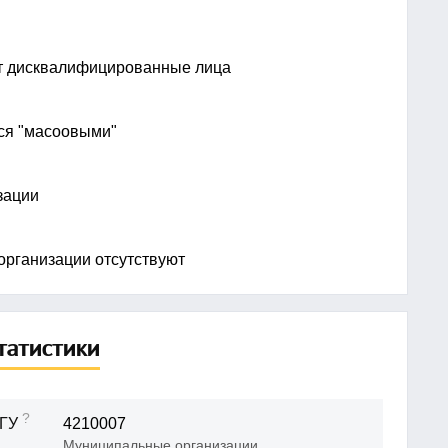
ят дисквалифицированные лица
тся "масоовыми"
зации
рганизации отсутствуют
татистики
?
ГУ
4210007
Муниципальные организации