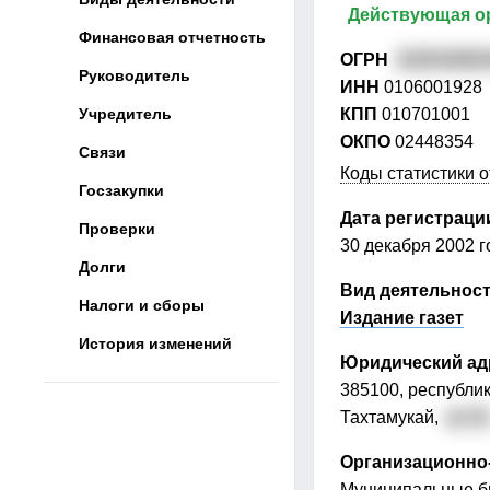
Действующая о
Финансовая отчетность
ОГРН
102010082
Руководитель
ИНН
0106001928
Учредитель
КПП
010701001
ОКПО
02448354
Связи
Коды статистики о
Госзакупки
Дата регистраци
Проверки
30 декабря 2002 г
Долги
Вид деятельнос
Налоги и сборы
Издание газет
История изменений
Юридический ад
385100, республик
Тахтамукай,
ул. В
Организационно
Муниципальные б