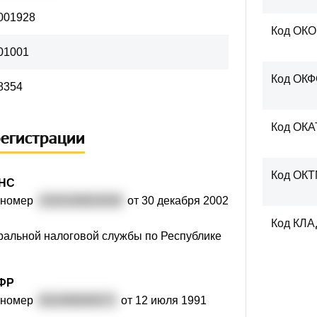
001928
Код ОК
01001
Код ОК
8354
Код ОКА
регистрации
Код ОК
ФНС
 номер
1020100824039
от 30 декабря 2002
Код КЛ
альной налоговой службы по Республике
ПФР
 номер
001006000073
от 12 июля 1991