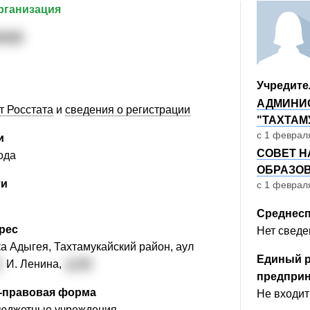
рганизация
4039
Учредите
АДМИНИ
т Росстата
и
сведения о регистрации
"ТАХТАМ
с 1 февраля
и
СОВЕТ Н
ода
ОБРАЗОВ
ти
с 1 февраля
Среднесп
рес
Нет сведе
а Адыгея, Тахтамукайский район, аул
Единый р
.
И. Ленина,
д. 62
предпри
-правовая форма
Не входит
юджетные учреждения