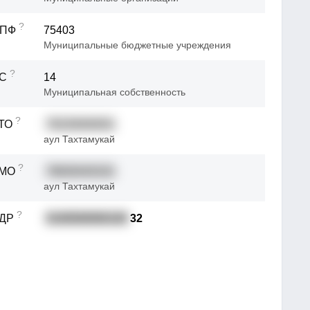
?
ОПФ
75403
Муниципальные бюджетные учреждения
?
ФС
14
Муниципальная собственность
?
ТО
79230000001
аул Тахтамукай
?
ТМО
79630420101
аул Тахтамукай
?
АДР
0100500000100
32