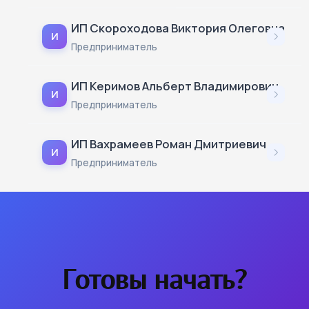
ИП Скороходова Виктория Олеговна
И
Предприниматель
ИП Керимов Альберт Владимирович
И
Предприниматель
ИП Вахрамеев Роман Дмитриевич
И
Предприниматель
Готовы начать?