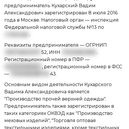
предприниматель Кухарский Вадим
Александрович зарегистрирован 8 июля 2016
года в Москве. Налоговый орган — инспекция
Федеральной налоговой службы №13 по
г. Москве
.
Реквизиты предпринимателя —
ОГРНИП
3167746003177
52
,
ИНН
774335833816
.
Регистрационный номер в ПФР —
0
87210016528
, регистрационный номер в ФСС
—
7704056368770
43.
Основным видом
деятельности Кухарского
Вадима Александровича
является
"Производство прочей верхней одежды".
Предприниматель также зарегистрирован в
таких категориях ОКВЭД как "Производство
меховых изделий", "Торговля оптовая
текстильными изделиями, кроме текстильных