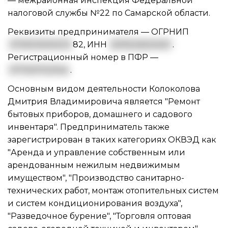
— межрайонная инспекция Федеральной
налоговой службы №22 по Самарской области.
Реквизиты предпринимателя —
ОГРНИП
3176313000213
82
,
ИНН
631922620400
.
Регистрационный номер в ПФР —
077007123144
.
Основным видом
деятельности Колоколова
Дмитрия Владимировича
является "Ремонт
бытовых приборов, домашнего и садового
инвентаря". Предприниматель также
зарегистрирован в таких категориях ОКВЭД как
"Аренда и управление собственным или
арендованным нежилым недвижимым
имуществом", "Производство санитарно-
технических работ, монтаж отопительных систем
и систем кондиционирования воздуха",
"Разведочное бурение", "Торговля оптовая