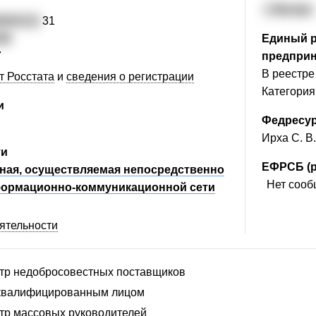
г. Москва
6004121
31
38
Единый р
7
предпри
В реестре 
т Росстата
и
сведения о регистрации
Категория
и
Федресу
Ирха С. В
ти
ЕФРСБ (р
ная, осуществляемая непосредственно
Нет сообщ
ормационно-коммуникационной сети
еятельности
стр недобросовестных поставщиков
ше мнение важно для н
сквалифицированным лицом
стр массовых руководителей