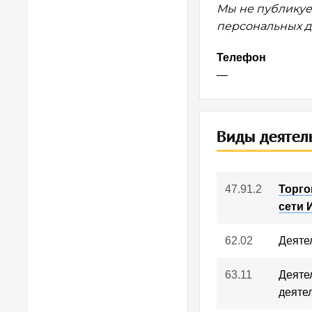
Мы не публикуе
персональных да
Сколько 
Телефон
—
Мы хотим о
развития с
платных ус
Виды деятел
Бесплатн
47.91.2
Торго
сети 
Другая
62.02
Деяте
63.11
Деяте
деяте