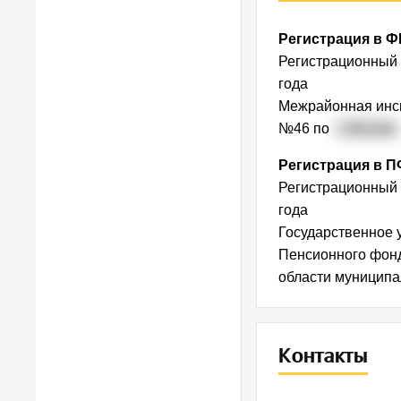
Первы
Регистрация в 
Регистрационный
года
Межрайонная инс
Какую фу
№46 по
г. Москве
Мы планиру
Регистрация в 
рисков, ин
Регистрационный
изменениях
года
Государственное 
Пенсионного фон
Анализ ф
области муницип
рис
Контакты
Все пере