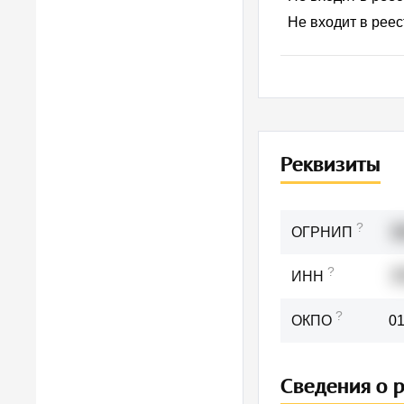
Не входит в рее
Ответьт
Реквизиты
Наскольк
Мы ежеднев
?
ОГРНИП
3
могли прин
наш сервис
?
ИНН
7
?
ОКПО
0
Ежед
Сведения о 