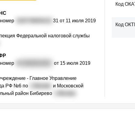
й раз
Код ОКА
ФНС
 номер
3197746004121
31 от 11 июля 2019
Код ОК
пекция Федеральной налоговой службы
нкцию вы хотели бы видеть в первую о
ем добавить новые возможности: анализ фи
ПФР
теграция с CRM, автоматические уведомления
 номер
0
87308014190
от 15 июля 2019
. Что для вас важнее всего?
учреждение - Главное Управление
да РФ №6 по
г. Москве
и Московской
инансовых
Интеграция с CRM
Автоув
альный район Бибирево
г. Москвы
ков
численное