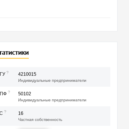
развитие
татистики
чтобы вы
?
ГУ
4210015
пользуете
Индивидуальные предприниматели
?
ОПФ
50102
Индивидуальные предприниматели
в месяц
?
ФС
16
Частная собственность