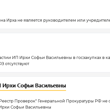
жка помогает
Развитие сервиса
на Ирха не является руководителем или учредител
астии ИП Ирхи Софьи Васильевны в госзакупках в ка
ФЗ отсутствуют
 Ирхи Софьи Васильевны
еестр Проверок" Генеральной Прокуратуры РФ не 
Ирхи Софьи Васильевны