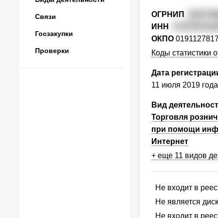
ОГРНИП
319774
Связи
ИНН
7715767210
Госзакупки
ОКПО
019112781
Проверки
Коды статистики о
Дата регистраци
11 июля 2019 года
Вид деятельнос
Торговля рознич
при помощи инф
Интернет
+ еще 11 видов д
Не входит в рее
Ва
Не является ди
Не входит в рее