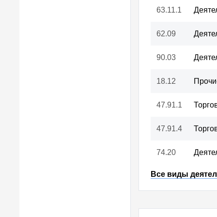
П
63.11.1
Деяте
62.09
Деяте
Наш проект сущ
90.03
Деяте
донат помог
18.12
Прочи
сохранять д
47.91.1
Торго
47.91.4
Торго
74.20
Деяте
Все виды деятел