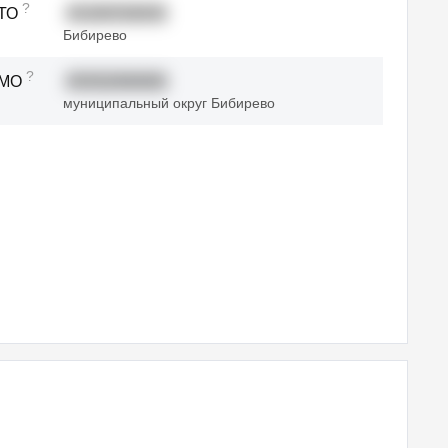
?
ТО
45280558000
Бибирево
?
ТМО
45352000000
муниципальный округ Бибирево
чередь?
нансовых
 об
едомления