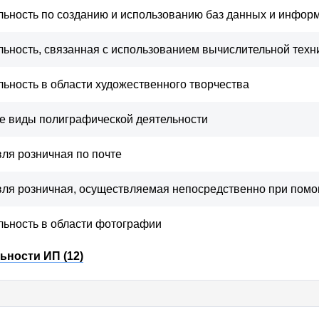
оддержите развитие сервис
льность по созданию и использованию баз данных и инфор
льность, связанная с использованием вычислительной техн
ествует благодаря таким пользователям
льность в области художественного творчества
ает нам улучшать сервис, добавлять нов
е виды полиграфической деятельности
оступность для всех.
Даже небольшая с
значение!
вля розничная по почте
вля розничная, осуществляемая непосредственно при помо
ПОДДЕРЖАТЬ ПРОЕКТ
льность в области фотографии
ьности ИП (12)