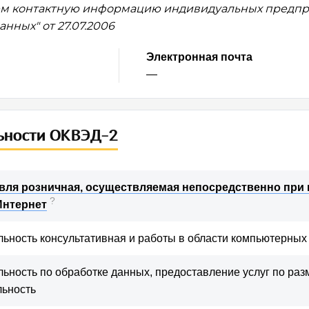
м контактную информацию индивидуальных предпри
нных" от 27.07.2006
вы готовы заплатить за расширенный до
Электронная почта
—
ставаться бесплатными для базовых функций,
ервиса нам нужна ваша поддержка. Какой фо
луг вас заинтересует?
ьности ОКВЭД-2
ый доступ
500-1000 руб/мес
1000-30
вля розничная, осуществляемая непосредственно п
?
Интернет
 сумма
льность консультативная и работы в области компьютерных
льность по обработке данных, предоставление услуг по ра
льность