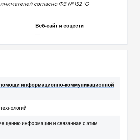
нимателей согласно ФЗ № 152 "О
ступ?
Веб-сайт и соцсети
—
 но для
рмат
00 руб/мес
ри помощи информационно-коммуникационной
 технологий
змещению информации и связанная с этим