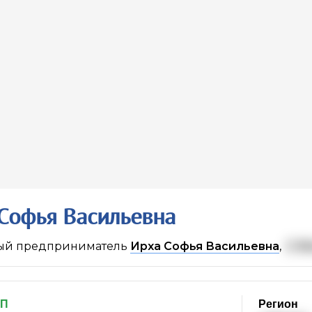
Софья Васильевна
ый предприниматель
Ирха Софья Васильевна
,
г. М
ИП
Регион