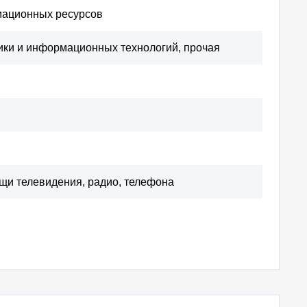
а!
мационных ресурсов
ики и информационных технологий, прочая
 как вы. Каждый
ые функции и
умма имеет
щи телевидения, радио, телефона