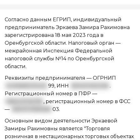
Согласно данным ЕГРИП, индивидуальный
предприниматель Эркаева Замира Рахимовна
зарегистрирована 18 мая 2023 года в
Оренбургской области. Налоговый орган —
межрайонная Инспекция Федеральной
налоговой службы №14 по Оренбургской
области.
Реквизиты предпринимателя —
ОГРНИП
3235658000432
99
,
ИНН
561400492008
.
Регистрационный номер в ПФР —
066423045318
, регистрационный номер в ФСС
—
5600013964560
03.
Основным видом
деятельности Эркаевой
Замиры Рахимовны
является "Торговля
розничная в нестационарных торговых объектах