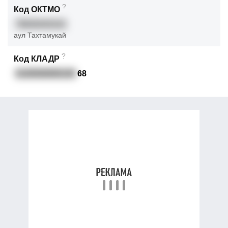
?
Код ОКТМО
79630420101
аул Тахтамукай
?
Код КЛАДР
0100500000100
68