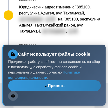
Юридический адрес изменен с "385100,
республика Адыгея, аул Тахтамукай,
ул. Гагарина
,
д. 35
" на "385100, республика
Адыгея, Тахтамукайский район, аул
Тахтамукай,
ул. Гагарина
,
д. 35
"
09.03.2022
Хачегогу Аслан Яхьявич
больше не является
Сайт использует файлы cookie
директором организации
Продолжая работу с сайтом, вы соглашаетесь на сбор
Хачегогу Адам Асланович
становится новым
и последующую обработку файлов cookie и
директором организации
персональных данных согласно
Политике
конфиденциальности
.
Принять