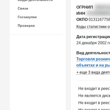
ОГРНИП
304072
Связи
ИНН
0714099883
Госзакупки
ОКПО
013116775
Проверки
Коды статистики о
Дата регистраци
24 декабря 2002 г
Вид деятельнос
Торговля рознич
объектах и на р
+ еще 3 вида дея
Не входит в рее
Не является ди
Не входит в рее
Не входит в рее