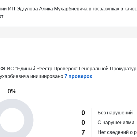
ии ИП Эдгулова Алика Мухарбиевича в госзакупках в качес
ют
ФГИС "Единый Реестр Проверок" Генеральной Прокуратуры
Мухарбиевича инициировано
7 проверок
0%
0%
0
Без нарушений
0
С нарушениями
7
Нет сведений о р