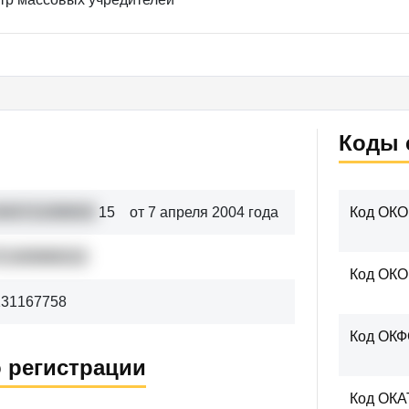
Коды 
040721098002
15
от 7 апреля 2004 года
Код ОКО
71409988322
Код ОК
131167758
Код ОК
 регистрации
Код ОКА