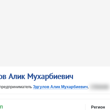
ов Алик Мухарбиевич
предприниматель
Эдгулов Алик Мухарбиевич
,
г. Нальчик
ИП
Регион