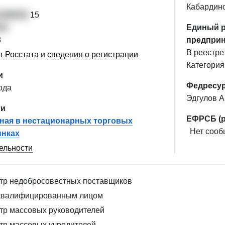
Кабардино
1098002
15
22
Единый р
8
предпри
В реестре 
т Росстата
и
сведения о регистрации
Категория
и
Федресу
ода
Эдгулов А
ти
ЕФРСБ (р
ная в нестационарных торговых
Нет сообщ
ынках
тельности
стр недобросовестных поставщиков
сквалифицированным лицом
стр массовых руководителей
стр массовых учредителей