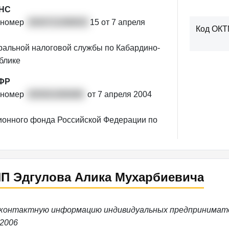
ФНС
 номер
3040721098002
15 от 7 апреля
Код ОК
альной налоговой службы по Кабардино-
блике
ПФР
 номер
005001080688
от 7 апреля 2004
онного фонда Российской Федерации по
ИП Эдгулова Алика Мухарбиевича
 контактную информацию индивидуальных предпринимате
.2006