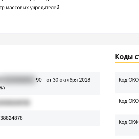
стр массовых учредителей
Коды с
1
82225000933
90
от 30 октября 2018
Код ОКО
да
Код ОК
20300249759
138824878
Код ОК