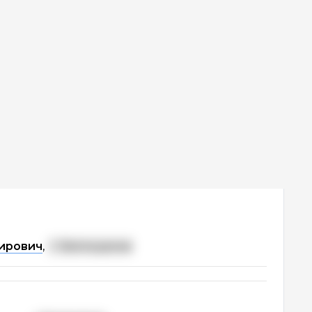
ирович
,
г. Белокуриха