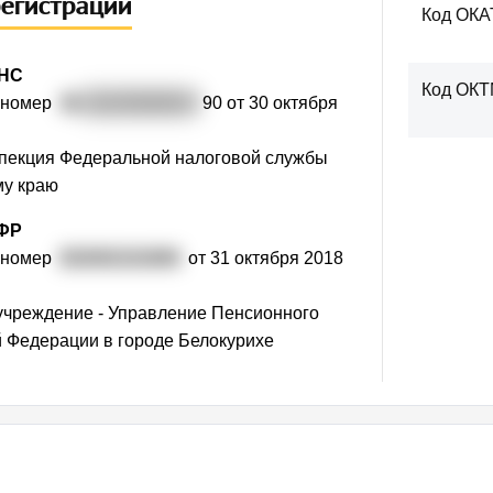
регистрации
Код ОКА
ФНС
Код ОК
 номер
31
82225000933
90 от 30 октября
пекция Федеральной налоговой службы
му краю
ПФР
 номер
032002101894
от 31 октября 2018
учреждение - Управление Пенсионного
 Федерации в городе Белокурихе