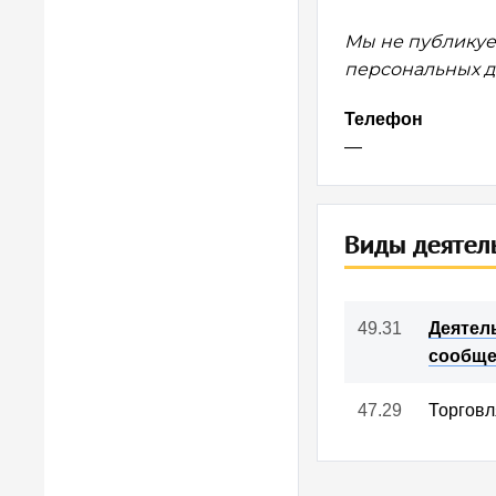
Мы не публикуе
персональных да
Телефон
—
Виды деятел
49.31
Деятел
сообщ
47.29
Торговл