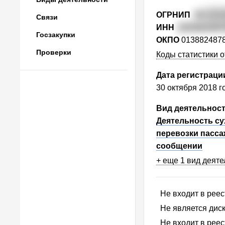
ОГРНИП
31
8222
Связи
ИНН
2203002497
Госзакупки
ОКПО
013882487
Проверки
Коды статистики о
Дата регистраци
30 октября 2018 г
Вид деятельнос
Деятельность су
перевозки пасса
сообщении
+ еще 1 вид деяте
Не входит в рее
Не является ди
Не входит в рее