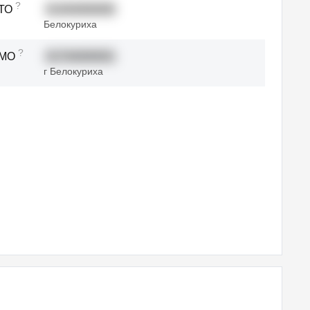
?
ТО
01404000000
Белокуриха
?
ТМО
01704000001
г Белокуриха