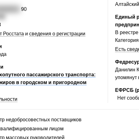
Алтайский
5000933
90
59
Единый р
8
предпри
В реестре
т Росстата
и
сведения о регистрации
Категория
и
Есть свед
ода
Федресу
ти
Данилин К
хопутного пассажирского транспорта:
упомянут
жиров в городском и пригородном
ЕФРСБ (р
Нет сообщ
льности
стр недобросовестных поставщиков
сквалифицированным лицом
стр массовых руководителей