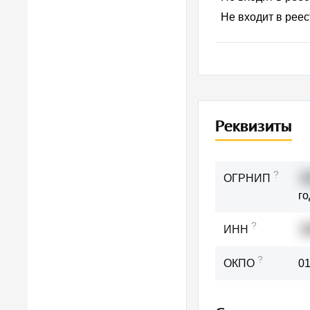
Не входит в рее
Реквизиты
?
ОГРНИП
3
го
?
ИНН
2
?
ОКПО
0