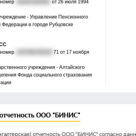
 номер
032007000456
от 26 июля 1994
учреждение - Управление Пенсионного
 Федерации в городе Рубцовске
ФСС
 номер
2207090700220
71 от 17 ноября
рственного учреждения - Алтайского
деления Фонда социального страхования
рации
отчетность ООО "БИНИС"
хгалтерская) отчетность ООО "БИНИС" согласно данн