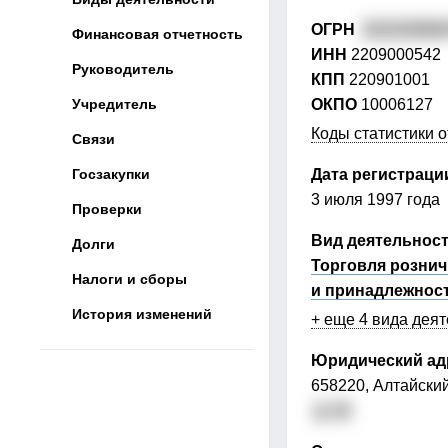
ОГРН
102220080
Финансовая отчетность
ИНН
2209000542
Руководитель
КПП
220901001
Учредитель
ОКПО
10006127
Коды статистики о
Связи
Госзакупки
Дата регистраци
3 июля 1997 года
Проверки
Вид деятельнос
Долги
Торговля розни
Налоги и сборы
и принадлежнос
История изменений
+ еще 4 вида дея
Юридический ад
658220, Алтайски
д. 16