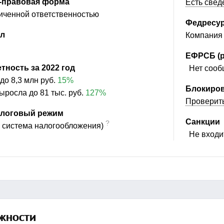
-правовая форма
Есть свед
иченной ответственностью
Федресу
ал
Компания 
ЕФРСБ (р
тность за 2022 год
Нет сообщ
до
8,3 млн руб.
15%
Блокиров
ыросла до
81 тыс. руб.
127%
Проверит
логовый режим
Санкции
?
 система налогообложения)
Не входит
жности