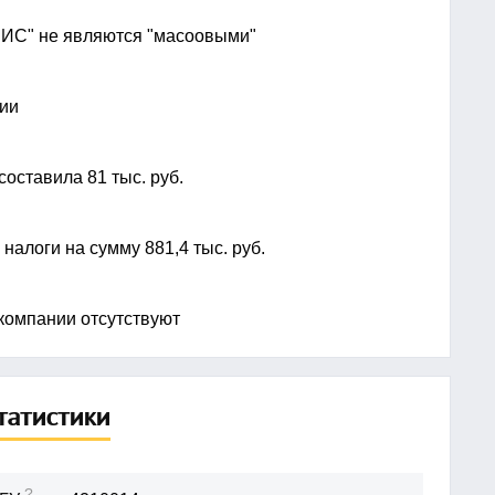
НИС" не являются "масоовыми"
нии
оставила 81 тыс. руб.
алоги на сумму 881,4 тыс. руб.
компании отсутствуют
татистики
?