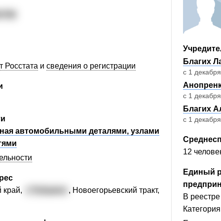
4790
Учредите
Благих Л
т Росстата
и
сведения о регистрации
с 1 декабря
Анопренк
и
с 1 декабря
Благих А
ти
с 1 декабря
чная автомобильными деталями, узлами
Среднесп
тями
12 челове
тельности
Единый р
рес
предпри
й край,
г. Рубцовск
, Новоегорьевский тракт,
В реестре 
Категория