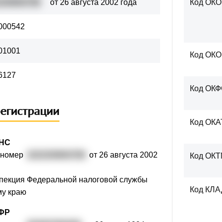
200804790
от 26 августа 2002 года
Код ОКО
000542
01001
Код ОК
6127
Код ОК
регистрации
Код ОКА
ФНС
 номер
1022200804790
от 26 августа 2002
Код ОК
пекция Федеральной налоговой службы
Код КЛ
му краю
ПФР