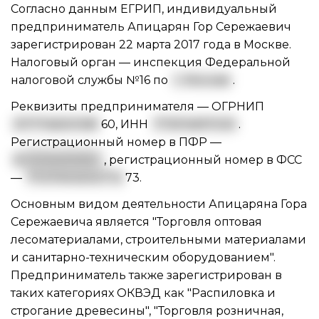
Согласно данным ЕГРИП, индивидуальный
предприниматель Апицарян Гор Сережаевич
зарегистрирован 22 марта 2017 года в Москве.
Налоговый орган — инспекция Федеральной
налоговой службы №16 по
г. Москве
.
Реквизиты предпринимателя —
ОГРНИП
3177746001381
60
,
ИНН
771674697030
.
Регистрационный номер в ПФР —
0
87304010165
, регистрационный номер в ФСС
—
7727003202772
73.
Основным видом
деятельности Апицаряна Гора
Сережаевича
является "Торговля оптовая
лесоматериалами, строительными материалами
и санитарно-техническим оборудованием".
Предприниматель также зарегистрирован в
таких категориях ОКВЭД как "Распиловка и
строгание древесины", "Торговля розничная,