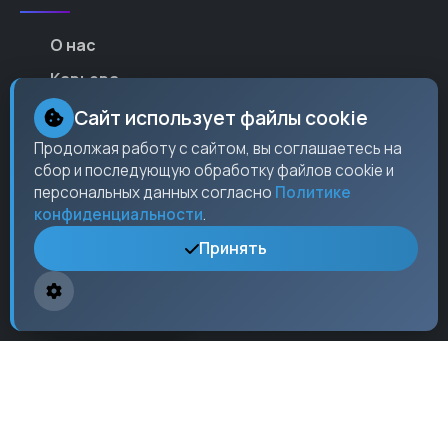
О нас
Карьера
Партнеры
Сайт использует файлы cookie
Контакты
Продолжая работу с сайтом, вы соглашаетесь на
сбор и последующую обработку файлов cookie и
Пресс-центр
персональных данных согласно
Политике
конфиденциальности
.
Принять
Контакты
Москва,
ул. Ленина
, 15, оф. 304
+7 (495) 123-45-67
info@checkos.ru
Пн-Пт: 9:00 - 18:00