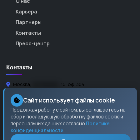
О нас
Карьера
Партнеры
Контакты
Пресс-центр
Контакты
Москва,
ул. Ленина
, 15, оф. 304
+7 (495) 123-45-67
Сайт использует файлы cookie
info@checkos.ru
Продолжая работу с сайтом, вы соглашаетесь на
сбор и последующую обработку файлов cookie и
Пн-Пт: 9:00 - 18:00
персональных данных согласно
Политике
конфиденциальности
.