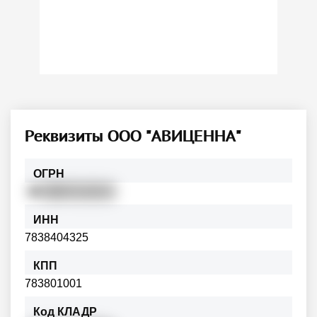
Реквизиты ООО "АВИЦЕННА"
ОГРН
10
89847113212
ИНН
7838404325
КПП
783801001
Код КЛАДР