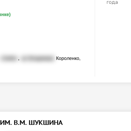
года
ынке)
г. Бийск
,
ул. Владимира
Короленко,
У ИМ. В.М. ШУКШИНА