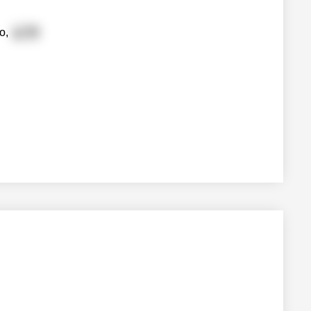
о,
д. 53