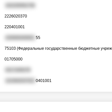
1022200561756
2226020370
220401001
2200000400001
55
75103 (Федеральные государственные бюджетные учреж
01705000
03171000278
1222602037022
0401001