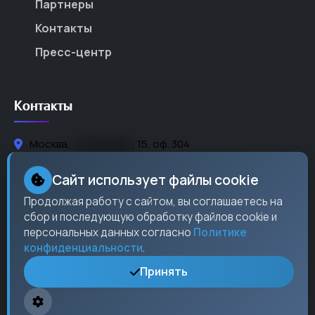
Партнеры
Контакты
Пресс-центр
Контакты
Москва,
ул. Ленина
, 15, оф. 304
+7 (495) 123-45-67
Сайт использует файлы cookie
info@checkos.ru
Продолжая работу с сайтом, вы соглашаетесь на
сбор и последующую обработку файлов cookie и
Пн-Пт: 9:00 - 18:00
персональных данных согласно
Политике
конфиденциальности
.
Принять
© 2024 CheckOS Pro. Все права защищены.
Политика
конфиденциальности
|
Условия использования