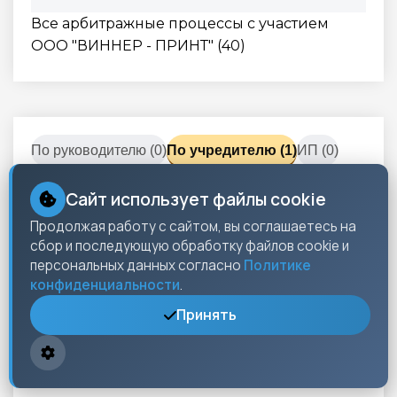
Все арбитражные процессы с участием
ООО "ВИННЕР - ПРИНТ" (40)
По руководителю (0)
По учредителю (1)
ИП (0)
Сайт использует файлы cookie
Связи по учредителю
Продолжая работу с сайтом, вы соглашаетесь на
сбор и последующую обработку файлов cookie и
ООО"ВИННЕР"
персональных данных согласно
Политике
396900, Воронежская область, Семилукский
конфиденциальности
.
район,
г. Семилуки
,
ул. Булавина
,
д. 4
Принять
Производство прочих изделий из бумаги и
картона
Учредитель – Морковский Виктор Викторович