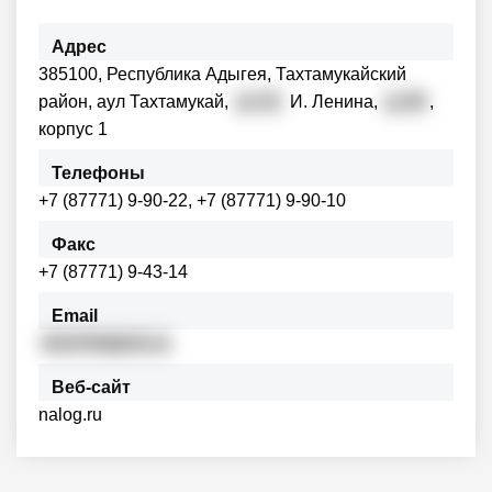
Адрес
385100, Республика Адыгея, Тахтамукайский
район, аул Тахтамукай,
ул. В.
И. Ленина,
д. 60
,
корпус 1
Телефоны
+7 (87771) 9-90-22, +7 (87771) 9-90-10
Факс
+7 (87771) 9-43-14
Email
i010700@r01.ru
Веб-сайт
nalog.ru