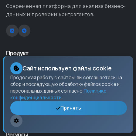
Современная платформа для анализа бизнес-
данных и проверки контрагентов.
Продукт
Сайт использует файлы cookie
Возможности
Продолжая работу с сайтом, вы соглашаетесь на
Тарифы
сбор и последующую обработку файлов cookie и
API
персональных данных согласно
Политике
конфиденциальности
.
Обновления
Принять
Безопасность
Ресурсы