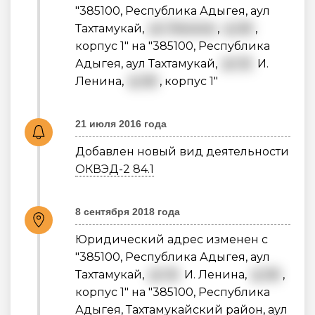
"385100, Республика Адыгея, аул
Тахтамукай,
ул. Ленина
,
д. 60
,
корпус 1" на "385100, Республика
Адыгея, аул Тахтамукай,
ул. В.
И.
Ленина,
д. 60
, корпус 1"
21 июля 2016 года
Добавлен новый вид деятельности
ОКВЭД-2 84.1
8 сентября 2018 года
Юридический адрес изменен с
"385100, Республика Адыгея, аул
Тахтамукай,
ул. В.
И. Ленина,
д. 60
,
корпус 1" на "385100, Республика
Адыгея, Тахтамукайский район, аул