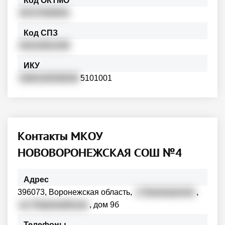
Код ОКТМО
20727000001
Код СПЗ
03313001359
ИКУ
3365100558036
5101001
Контакты МКОУ
НОВОВОРОНЕЖСКАЯ СОШ №4
Адрес
396073, Воронежская область,
г. Нововоронеж
,
ул. Первомайская
, дом 9б
Телефоны